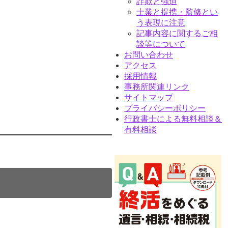
詐欺と強迫
士業と提携・監修とい
う表現に注意
記事内容に関するご相
談等について
お問い合わせ
アクセス
採用情報
事務所関連リンク
サイトマップ
プライバシーポリシー
行政書士による無料相談＆
有料相談