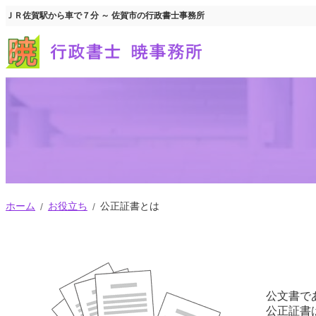
内
ＪＲ佐賀駅から車で７分 ～ 佐賀市の行政書士事務所
容
を
ス
キ
ッ
プ
ホーム
お役立ち
公正証書とは
公文書で
公正証書