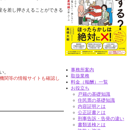
産を差し押さえることができる
。
事務所案内
い。
取扱業務
機関等の情報サイトも確認し
料金（報酬）一覧
お役立ち
戸籍の基礎知識
住民票の基礎知識
内容証明とは
公正証書とは
刑事告訴・告発の違い
書類送検とは